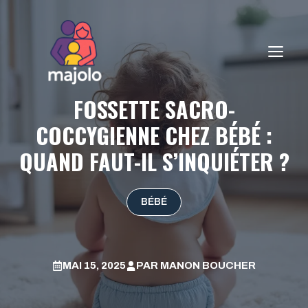
Aller
au
contenu
ME
FOSSETTE SACRO-
COCCYGIENNE CHEZ BÉBÉ :
QUAND FAUT-IL S’INQUIÉTER ?
BÉBÉ
MAI 15, 2025
PAR
MANON BOUCHER