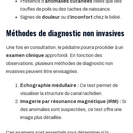
Présence d’
anomalies cutanées
telles que des
touffes de poils ou des taches de naissance.
Signes de
douleur
ou d’
inconfort
chez le bébé.
Méthodes de diagnostic non invasives
Une fois en consultation, le pédiatre pourra procéder à un
examen clinique
approfondi. En fonction des
observations, plusieurs méthodes de diagnostic non
invasives peuvent être envisagées.
Échographie médullaire :
Ce test permet de
visualiser la structure du canal rachidien.
Imagerie par résonance magnétique (IRM) :
Si
des anomalies sont suspectées, ce test offre une
image plus détaillée.
Ces examens sont essentiels pour déterminer si la